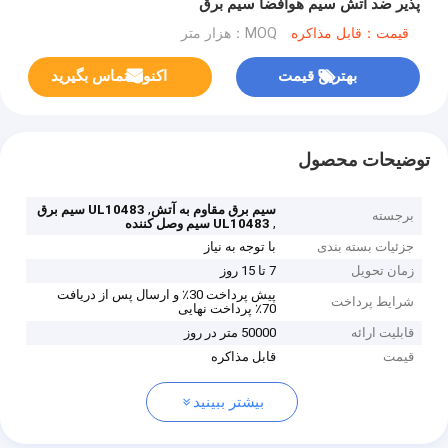
پذیر ضد آتش سیم هوافضا سیم برق
قیمت：قابل مذاکره
MOQ：هزار متر
بهترین قیمت
اکنون تماس بگیرید
توضیحات محصول
,
سیم برق مقاوم به آتش
UL10483 سیم برق
برجسته
,
UL10483 سیم وصل کننده
جزئیات بسته بندی
با توجه به نیاز
زمان تحویل
7 تا 15 روز
پیش پرداخت 30٪ و ارسال پس از دریافت
شرایط پرداخت
70٪ پرداخت نهایی
قابلیت ارائه
50000 متر در روز
قیمت
قابل مذاکره
بیشتر ببینید