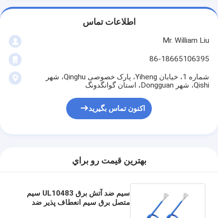
اطلاعات تماس
Mr. William Liu
86-18665106395
شماره 1، خیابان Yiheng، پارک خصوصی Qinghu، شهر
Qishi، شهر Dongguan، استان گوانگدونگ
اکنون تماس بگیرید
بهترين قيمت رو براي
سیم ضد آتش برق UL10483 سیم
متصل برق سیم انعطاف پذیر ضد
آتش سیم هوافضا سیم برق