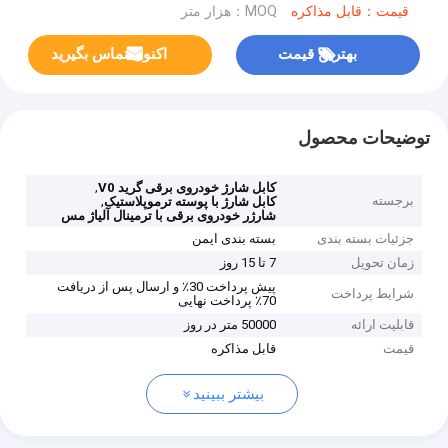
قیمت：قابل مذاکره
MOQ：هزار متر
بهترین قیمت
اکنون تماس بگیرید
توضیحات محصول
,
کابل شارژ خودروی برقی گرید V0
برجسته
,
کابل شارژ با پوسته ترموپلاستیک
شارژر خودروی برقی با ترمینال آلیاژ مس
جزئیات بسته بندی
بسته بندی ایمن
زمان تحویل
7 تا 15 روز
پیش پرداخت 30٪ و ارسال پس از دریافت
شرایط پرداخت
70٪ پرداخت نهایی
قابلیت ارائه
50000 متر در روز
قیمت
قابل مذاکره
بیشتر ببینید