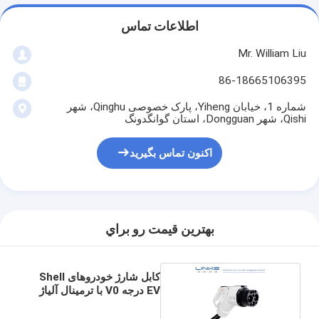
اطلاعات تماس
Mr. William Liu
86-18665106395
شماره 1، خیابان Yiheng، پارک خصوصی Qinghu، شهر
Qishi، شهر Dongguan، استان گوانگدونگ
اکنون تماس بگیرید
بهترين قيمت رو براي
کابل شارژ خودروهای Shell
EV درجه V0 با ترمینال آلیاژ
مس