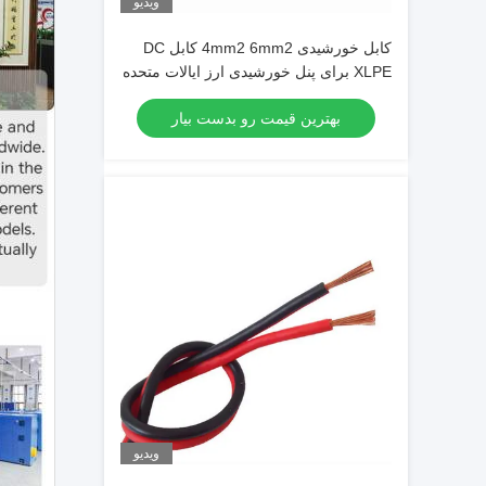
ویدیو
کابل خورشیدی 4mm2 6mm2 کابل DC
XLPE برای پنل خورشیدی ارز ایالات متحده
بهترین قیمت رو بدست بیار
ویدیو