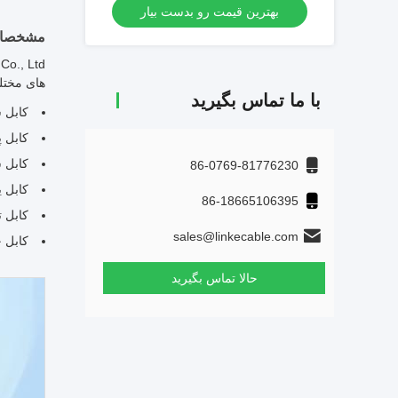
بهترین قیمت رو بدست بیار
مشخصات
های مختل
با ما تماس بگیرید
کابل ش
کابل 
کابل 
86-0769-81776230
کابل 
86-18665106395
کابل 
sales@linkecable.com
کابل 
حالا تماس بگیرید