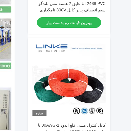
UL2468 PVC عایق 2 هسته مس بلندگو
سیم انعطاف پذیر کابل 300V نامگذاری
شده
بهترین قیمت رو بدست بیار
ویدیو
کابل کنترل مسی قلع اندود 1-30AWG با