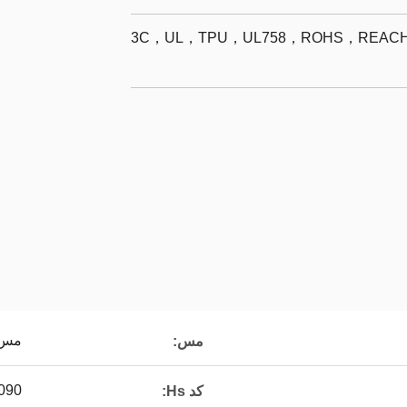
3C，UL，TPU，UL758，ROHS，REACH，
مس 
مس:
090
کد Hs: