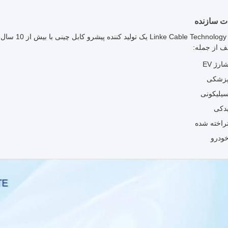
 سازنده
ogy Co., Ltd
ف از جمله:
ارژ EV
پزشکی
سیلیکونی
یدکی
تراخته شده
خودرو