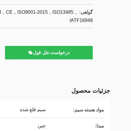
گواهی:
CE，ISO9001-2015，ISO13485，
IATF16949
درخواست نقل قول
جزئیات محصول
سیم قلع شده
مواد هسته سیم:
چین
مبدا: