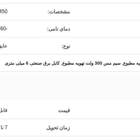
0.1-450 می
مشخصات:
-60 ± 200 ℃
دمای نامی:
عای
نوع:
,
,
سیم مس 300 ولت تهویه مطبوع
کابل برق صنعتی 6 میلی متری
قابل
قیمت
7 تا 15 روز
زمان تحویل