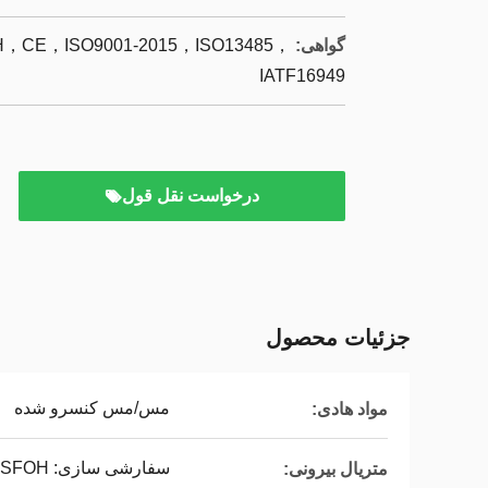
گواهی:
CE，ISO9001-2015，ISO13485，
IATF16949
درخواست نقل قول
جزئیات محصول
مس/مس کنسرو شده
مواد هادی:
سفارشی سازی: PVC، PE، LSFOH، لاستیک سیلیکونی
متریال بیرونی: