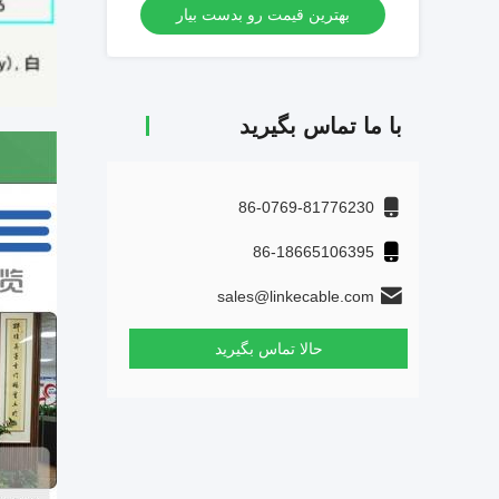
بهترین قیمت رو بدست بیار
با ما تماس بگیرید
86-0769-81776230
86-18665106395
sales@linkecable.com
حالا تماس بگیرید