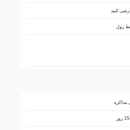
رشی کنید
ط رول
 مذاکره