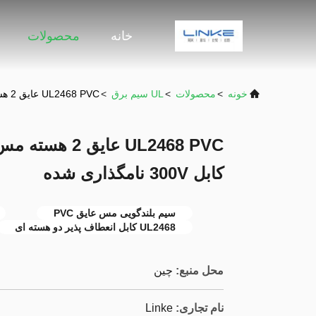
خانه
محصولات
خونه
>
محصولات
>
UL سیم برق
>
UL2468 PVC عایق 2 هسته مس بلندگو سیم انعطاف پذیر کابل 300V نامگذاری شده
UL2468 PVC عای
کابل 300V نامگذاری شده
سیم بلندگویی مس عایق PVC
UL2468 کابل انعطاف پذیر دو هسته ای
محل منبع:
چین
نام تجاری:
Linke