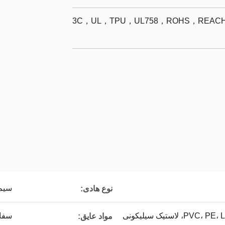
3C，UL，TPU，UL758，ROHS，REACH，
سیم 
نوع هادی:
سفارشی س
مواد عایق: