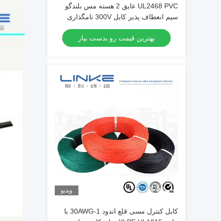
UL2468 PVC عایق 2 هسته مس بلندگو
سیم انعطاف پذیر کابل 300V نامگذاری
شده
بهترین قیمت رو بدست بیار
ویدیو
کابل کنترل مسی قلع اندود 1-30AWG با