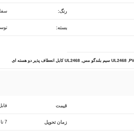
سفا
رنگ:
توس
بسته:
,
,
UL2468 سیم بلندگو مس
UL2468 کابل انعطاف پذیر دو هسته ای
قابل
قیمت
7 تا 15 روز
زمان تحویل