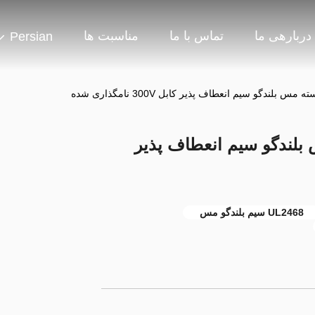
دربارهی ما
تماس با ما
مناسبت ها
Persian
ق 2 هسته مس بلندگو سیم انعطاف پذیر
UL2468 سیم بلندگو مس