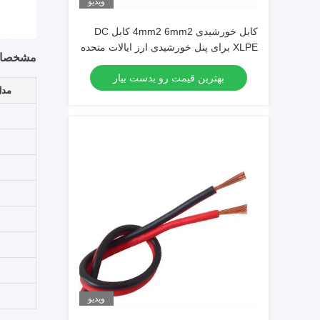
ویدیو
کابل خورشیدی 4mm2 6mm2 کابل DC
XLPE برای پنل خورشیدی ارز ایالات متحده
مشخصات
بهترین قیمت رو بدست بیار
مدل UL و نوع 
ویدیو