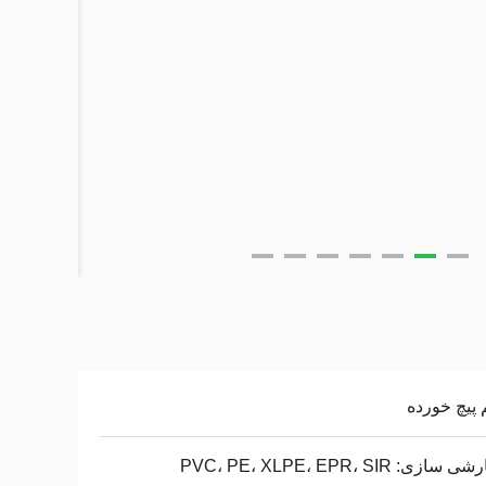
پیچ خورده
ازی: PVC، PE، XLPE، EPR، SIR