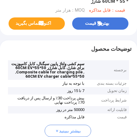
* 55 * 60CM شارژ
قیمت：قابل مذاکره
MOQ：هزار متر
بهترین قیمت
اکنون تماس بگیرید
توضیحات محصول
سیم کشی ولتاژ پایین سیگنال، کابل کامپوزیت
برای شارژ، کابل شارژر 50*55*60CM EV
برجسته
,
,
Composite cable for charging pile
50*55*60CM EV charger cable
جزئیات بسته بندی
با توجه به نیاز
زمان تحویل
7 تا 15 روز
پیش پرداخت 30٪ و ارسال پس از دریافت
شرایط پرداخت
70٪ پرداخت نهایی
قابلیت ارائه
50000 متر در روز
قیمت
قابل مذاکره
بیشتر ببینید