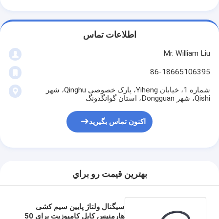
اطلاعات تماس
Mr. William Liu
86-18665106395
شماره 1، خیابان Yiheng، پارک خصوصی Qinghu، شهر
Qishi، شهر Dongguan، استان گوانگدونگ
اکنون تماس بگیرید
بهترين قيمت رو براي
سیگنال ولتاژ پایین سیم کشی
هارمنیس کابل کامپوزیت برای 50