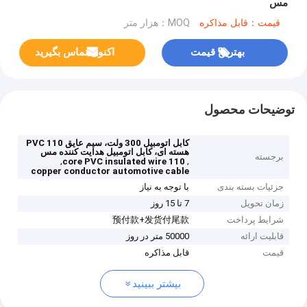
مس
قیمت：قابل مذاکره
MOQ：هزار متر
بهترین قیمت
اکنون تماس بگیرید
توضیحات محصول
کابل اتومبیل 300 ولت، سیم عایق PVC 110
هسته ای، کابل اتومبیل هدایت کننده مس
برجسته
,
,
110 core PVC insulated wire
copper conductor automotive cable
جزئیات بسته بندی
با توجه به نیاز
زمان تحویل
7 تا 15 روز
شرایط پرداخت
预付款+发货付尾款
قابلیت ارائه
50000 متر در روز
قیمت
قابل مذاکره
بیشتر ببینید