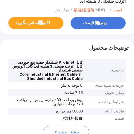
اترنت صنعتی 3 هسته ای
قیمت：按规格报价
MOQ：هزار متر
بهترین قیمت
اکنون تماس بگیرید
توضیحات محصول
کابل Profinet شیلددار جفت پیچ خورده،
کابل اترنت صنعتی 3 هسته ای، کابل اتوبوس
برجسته
صنعتی شیلددار
,
,
3 Core Industrial Ethernet Cable
Shielded Industrial Bus Cable
جزئیات بسته بندی
با توجه به نیاز
زمان تحویل
7-15 ساعت
پیش پرداخت 30٪ و ارسال پس از دریافت
شرایط پرداخت
70٪ پرداخت نهایی
قابلیت ارائه
50000 متر در روز
قیمت
按规格报价
بیشتر ببینید