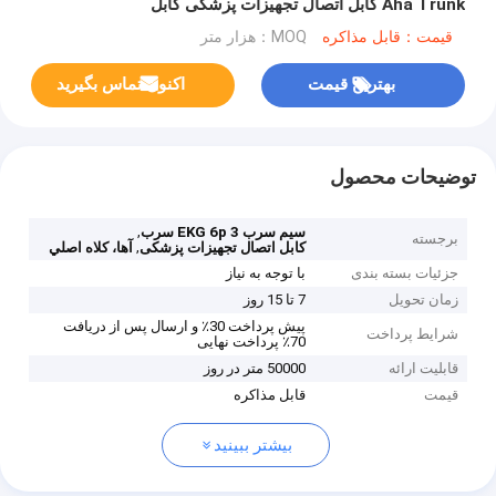
Aha Trunk کابل اتصال تجهیزات پزشکی کابل
قیمت：قابل مذاکره
MOQ：هزار متر
بهترین قیمت
اکنون تماس بگیرید
توضیحات محصول
,
سیم سرب EKG 6p 3 سرب
برجسته
,
کابل اتصال تجهیزات پزشکی
آها، کلاه اصلي
جزئیات بسته بندی
با توجه به نیاز
زمان تحویل
7 تا 15 روز
پیش پرداخت 30٪ و ارسال پس از دریافت
شرایط پرداخت
70٪ پرداخت نهایی
قابلیت ارائه
50000 متر در روز
قیمت
قابل مذاکره
بیشتر ببینید