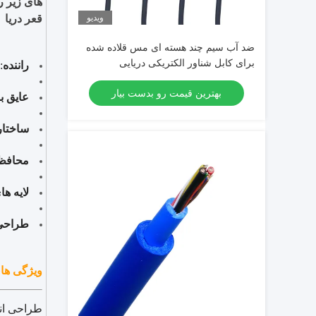
های زیر ر
ویدیو
قعر دریا
ضد آب سیم چند هسته ای مس قلاده شده
برای کابل شناور الکتریکی دریایی
راننده
:
بهترین قیمت رو بدست بیار
عایق ب
ساختار
محافظ
لایه ه
طراحی
ویژگی ها
طراحی انع