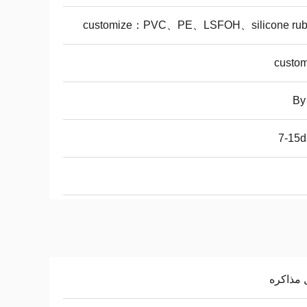
customize：PVC、PE、LSFOH、silicone rub
custom
By 
7-15d
 مذاکره