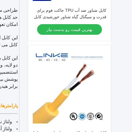
طراحی ساخ
کابل شناور ضد آب TPU جاکت فوم برای
قدرت و سیگنال گیاه شناور خورشیدی کابل
حد کابل ه
اختصاصی انتقال سیگنال دریایی کابل شناور
امکان تع
بهترین قیمت رو بدست بیار
کابل می ت
این کابل 
دو لایه، 
استتضمین 
پوشش بیرو
برابر هید
پارامتره
ولتاژ نامی: سیم هس
ولتاژ آزم