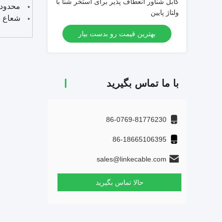
کابل شناور انعطاف پذیر برای استخر شنا با
محدوده دما
ولتاژ پایین
شعاع نصب خم
بهترین قیمت رو بدست بیار
با ما تماس بگیرید
86-0769-81776230
86-18665106395
sales@linkecable.com
حالا تماس بگیرید