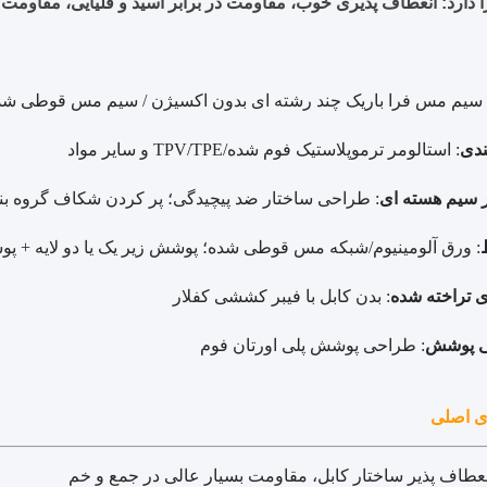
ا دارد: انعطاف پذیری خوب، مقاومت در برابر اسید و قلیایی، مقاومت 
 سیم مس فرا باریک چند رشته ای بدون اکسیژن / سیم مس قوطی شد
ندی
: استالومر ترموپلاستیک فوم شده/TPV/TPE و سایر مواد
 سیم هسته ای
: طراحی ساختار ضد پیچیدگی؛ پر کردن شکاف گروه ب
: ورق آلومینیوم/شبکه مس قوطی شده؛ پوشش زیر یک یا دو لایه + 
ای تراخته شده
: بدن کابل با فیبر کششی کفلار
 پوشش
: طراحی پوشش پلی اورتان فوم
ی اصلی
طاف پذیر ساختار کابل، مقاومت بسیار عالی در جمع و خم