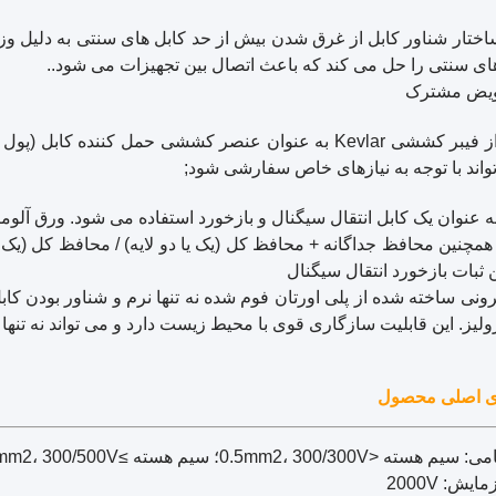
تار شناور کابل از غرق شدن بیش از حد کابل های سنتی به دلیل وز
ای سنتی را حل می کند که باعث اتصال بین تجهیزات می شود..
ویض مشترک
این کابل از فیبر کششی Kevlar به عنوان عنصر کششی 
واند با توجه به نیازهای خاص سفارشی شود;
به عنوان یک کابل انتقال سیگنال و بازخورد استفاده می شود. ورق آلو
و همچنین محافظ جداگانه + محافظ کل (یک یا دو لایه) / محافظ کل (یک 
ثبات بازخورد انتقال سیگنال
نی ساخته شده از پلی اورتان فوم شده نه تنها نرم و شناور بودن کا
رولیز. این قابلیت سازگاری قوی با محیط زیست دارد و می تواند نه تنه
ای اصلی محصول
ته <0.5mm2، 300/300V؛ سیم هسته ≥0.5mm2، 300/500V
ایش: 2000V