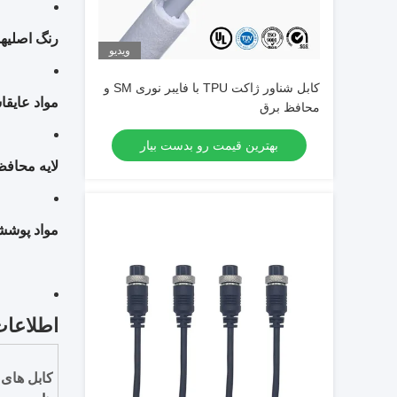
رنگ اصلی
هس
ویدیو
کابل شناور ژاکت TPU با فایبر نوری SM و
مواد عایق
ا
محافظ برق
بهترین قیمت رو بدست بیار
لایه محافظ
مواد پوشش
اطلاعا
کابل های 