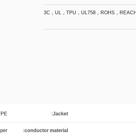
3C，UL，TPU，UL758，ROHS，REACH，
TPE
Jacket:
pper
conductor material: