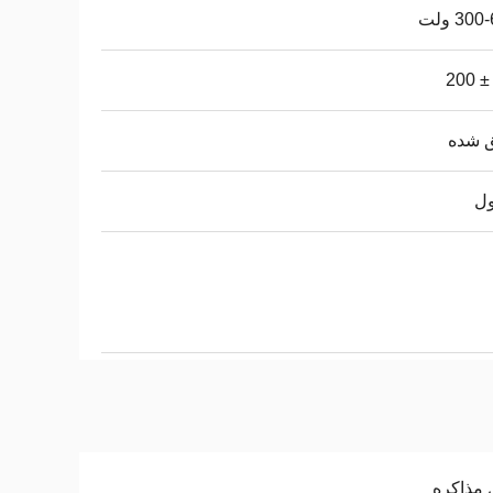
30 ولت
ق شده
ول
 مذاکره