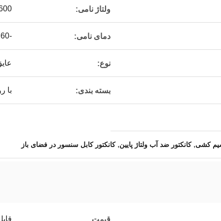
0-600
ولتاژ نامی:
-60 ± 200
دمای نامی:
عای
نوع:
با ر
بسته بندی:
,
,
سیم کشی
کانکتور ضد آب ولتاژ پایین
کانکتور کابل سنسور در فضای باز
قابل
قیمت