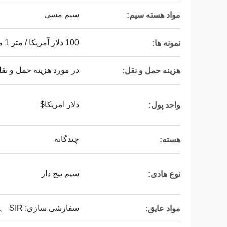
سیم مسی
مواد هسته سیم:
100 دلار آمریکا / متر 1 متر (حداقل سفارش) |
نمونه ها:
در مورد هزینه حمل و نق
هزینه حمل و نقل:
دلار امریکا$
واحد پول:
چندگانه
هسته:
سیم پیچ دار
نوع هادی:
سفارشی سازی: PVC 、 PE 、 XLPE 、 EPR 、 SIR
مواد عایق: