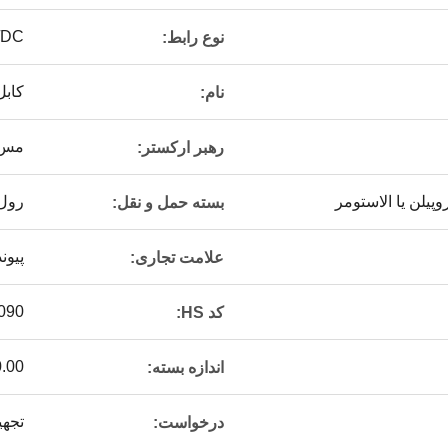
/DC
نوع رابط:
کابل
نام:
مس 
رهبر ارکستر:
پیلن یا الاستومر
رول
بسته حمل و نقل:
پیوند
علامت تجاری:
090
کد HS:
50.00 * 50.00 * .00
اندازه بسته:
تجهی
درخواست: