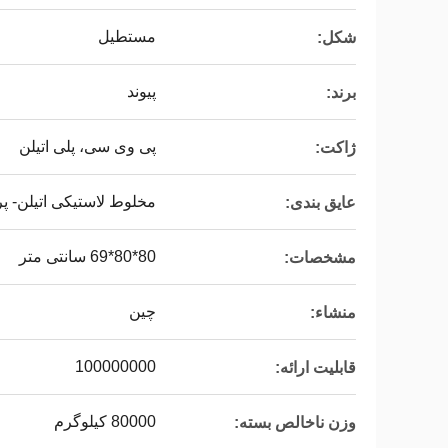
مستطیل
شکل:
پیوند
برند:
پی وی سی، پلی اتیلن
ژاکت:
مخلوط لاستیکی اتیلن- پرو
عایق بندی:
80*80*69 سانتی متر
مشخصات:
چین
منشاء:
100000000
قابلیت ارائه:
80000 کیلوگرم
وزن ناخالص بسته: