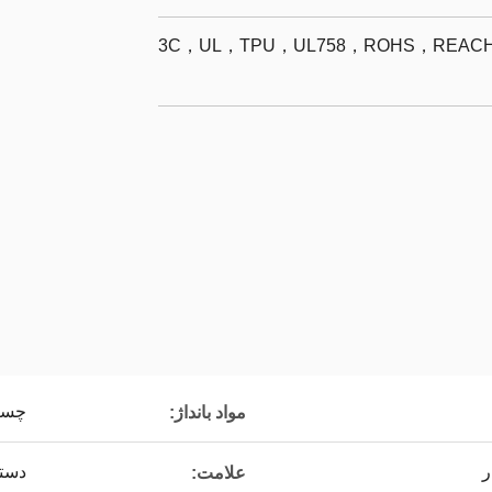
3C，UL，TPU，UL758，ROHS，REACH，
چسب
مواد بانداژ:
ر
دسته
علامت: