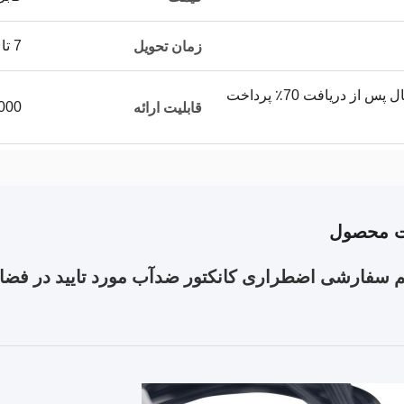
7 تا 15 روز
زمان تحویل
پیش پرداخت 30٪ و ارسال پس از دریافت 70٪ پرداخت
50000 متر
قابلیت ارائه
ت محصول
م سفارشی اضطراری کانکتور ضدآب مورد تایید در فضای