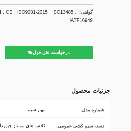
گواهی:
CE，ISO9001-2015，ISO13485，
IATF16949
درخواست نقل قول
جزئیات محصول
مهار سیم
شماره مدل:
کلاس های مونتاژ چین دا
دسته سیم کشی عمومی: