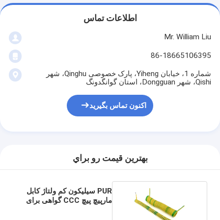
اطلاعات تماس
Mr. William Liu
86-18665106395
شماره 1، خیابان Yiheng، پارک خصوصی Qinghu، شهر
Qishi، شهر Dongguan، استان گوانگدونگ
اکنون تماس بگیرید
بهترين قيمت رو براي
PUR سیلیکون کم ولتاژ کابل
مارپیچ پیچ CCC گواهی برای
ربات