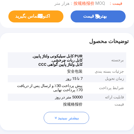
قیمت：按规格报价
MOQ：هزار متر
بهترین قیمت
اکنون تماس بگیرید
توضیحات محصول
,
PUR کابل سیلیکونی ولتاژ پایین
برجسته
,
کابل ربات چرخشی
کابل ولتاژ پایین گواهی CCC
جزئیات بسته بندی
安全包装
زمان تحویل
7 تا 15 روز
پیش پرداخت 30٪ و ارسال پس از دریافت
شرایط پرداخت
70٪ پرداخت نهایی
قابلیت ارائه
50000 متر در روز
قیمت
按规格报价
بیشتر ببینید