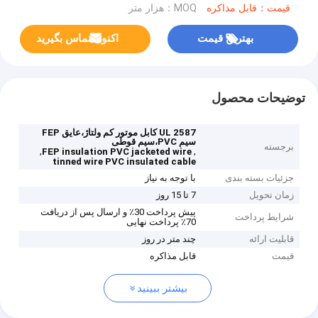
قیمت：قابل مذاکره
MOQ：هزار متر
بهترین قیمت
اکنون تماس بگیرید
توضیحات محصول
UL 2587 کابل موتور کم ولتاژ،عایق FEP
سیم PVC،سیم قوطی
برجسته
,
,
FEP insulation PVC jacketed wire
tinned wire PVC insulated cable
جزئیات بسته بندی
با توجه به نیاز
زمان تحویل
7 تا 15 روز
پیش پرداخت 30٪ و ارسال پس از دریافت
شرایط پرداخت
70٪ پرداخت نهایی
قابلیت ارائه
چند متر در روز
قیمت
قابل مذاکره
بیشتر ببینید