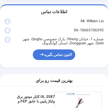
اطلاعات تماس
Mr. William Liu
86-18665106395
شماره 1، خیابان Yiheng، پارک خصوصی Qinghu، شهر
Qishi، شهر Dongguan، استان گوانگدونگ
اکنون تماس بگیرید
بهترين قيمت رو براي
UL 2587 کابل موتور برق
ولتاژ پایین با عایق FEP و
ژاکت PVC