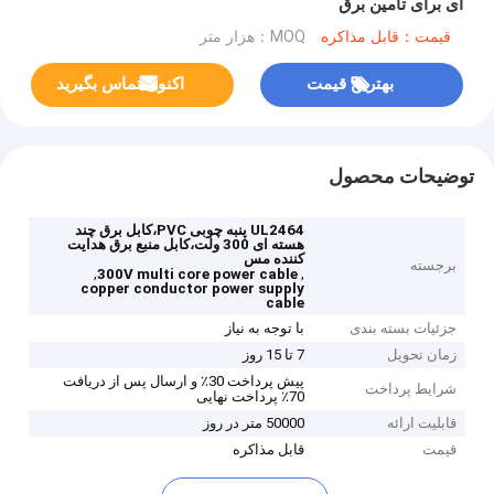
ای برای تامین برق
قیمت：قابل مذاکره
MOQ：هزار متر
بهترین قیمت
اکنون تماس بگیرید
توضیحات محصول
UL2464 پنبه چوبی PVC،کابل برق چند
هسته ای 300 ولت،کابل منبع برق هدایت
کننده مس
برجسته
,
,
300V multi core power cable
copper conductor power supply
cable
جزئیات بسته بندی
با توجه به نیاز
زمان تحویل
7 تا 15 روز
پیش پرداخت 30٪ و ارسال پس از دریافت
شرایط پرداخت
70٪ پرداخت نهایی
قابلیت ارائه
50000 متر در روز
قیمت
قابل مذاکره