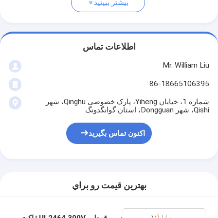
بیشتر ببینید
اطلاعات تماس
Mr. William Liu
86-18665106395
شماره 1، خیابان Yiheng، پارک خصوصی Qinghu، شهر
Qishi، شهر Dongguan، استان گوانگدونگ
اکنون تماس بگیرید
بهترين قيمت رو براي
سیم قوطی UL2464 300V ژاکت