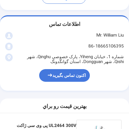
اطلاعات تماس
Mr. William Liu
86-18665106395
شماره 1، خیابان Yiheng، پارک خصوصی Qinghu، شهر
Qishi، شهر Dongguan، استان گوانگدونگ
اکنون تماس بگیرید
بهترين قيمت رو براي
UL2464 300V پی وی سی ژاکت