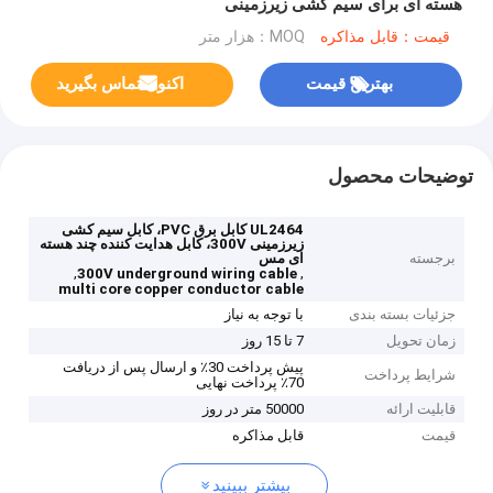
هسته ای برای سیم کشی زیرزمینی
قیمت：قابل مذاکره
MOQ：هزار متر
بهترین قیمت
اکنون تماس بگیرید
توضیحات محصول
UL2464 کابل برق PVC، کابل سیم کشی
زیرزمینی 300V، کابل هدایت کننده چند هسته
برجسته
ای مس
,
,
300V underground wiring cable
multi core copper conductor cable
جزئیات بسته بندی
با توجه به نیاز
زمان تحویل
7 تا 15 روز
پیش پرداخت 30٪ و ارسال پس از دریافت
شرایط پرداخت
70٪ پرداخت نهایی
قابلیت ارائه
50000 متر در روز
قیمت
قابل مذاکره
بیشتر ببینید