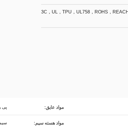
3C，UL，TPU，UL758，ROHS，REACH，
پی 
مواد عایق:
سیم
مواد هسته سیم: