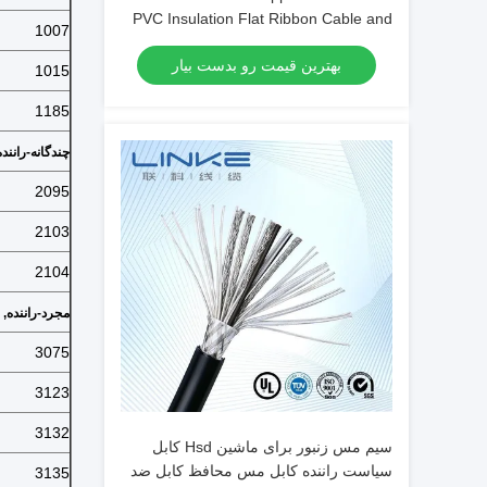
PVC Insulation Flat Ribbon Cable and
1007
Efficiency
بهترین قیمت رو بدست بیار
1015
1185
چندگانه
-
راننده
2095
2103
2104
مجرد
-
راننده
,
3075
3123
3132
سیم مس زنبور برای ماشین Hsd کابل
سیاست راننده کابل مس محافظ کابل ضد
3135