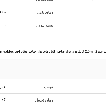
-60 ± 200
دمای نامی:
با ر
بسته بندی:
,
,
کابل های نوار صاف مخابرات
on cables
قابل
قیمت
7 تا 15 روز
زمان تحویل