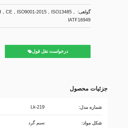
گواهی:
CE，ISO9001-2015，ISO13485，
IATF16949
درخواست نقل قول
جزئیات محصول
Lk-219
شماره مدل:
سیم گرد
شکل مواد: