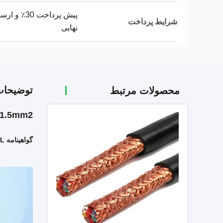
شرایط پرداخت
نهایی
توضیحا
محصولات مرتبط
1.5mm2 کابل صاف انعطاف پذیر/2.5mm2 کابل های نوار صاف
گواهینامه LINKE UL