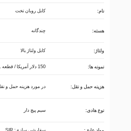
کابل روبان تخت
نام:
چندگانه
هسته:
کابل ولتاژ بالا
ولتاژ:
150 دلار آمریکا / قطعه 1 قطعه (حداقل سفارش) |
نمونه ها:
در مورد هزینه حمل و نق
هزینه حمل و نقل:
سیم پیچ دار
نوع هادی:
سفارشی سازی: PVC 、 PE 、 XLPE 、 EPR 、 SIR
مواد عایق: