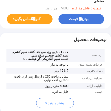
صنعتی
قیمت：قابل مذاکره
MOQ：هزار متر
بهترین قیمت
اکنون تماس بگیرید
توضیحات محصول
,
UL1007 پی وی سی جدا کننده سیم کشی
برجسته
,
سیم کشی صنعتی سفارشی
تسمه سیم الکتریکی گواهینامه UL
جزئیات بسته بندی
با توجه به نیاز
زمان تحویل
7 تا 15 روز
پیش پرداخت 30٪ و ارسال پس از دریافت
شرایط پرداخت
70٪ پرداخت نهایی
قابلیت ارائه
50000 متر در روز
قیمت
قابل مذاکره
بیشتر ببینید