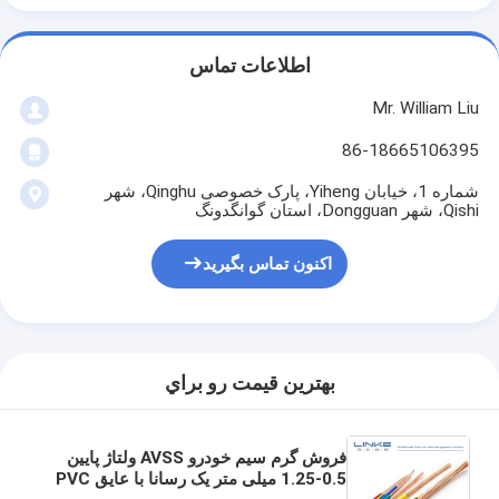
اطلاعات تماس
Mr. William Liu
86-18665106395
شماره 1، خیابان Yiheng، پارک خصوصی Qinghu، شهر
Qishi، شهر Dongguan، استان گوانگدونگ
اکنون تماس بگیرید
بهترين قيمت رو براي
فروش گرم سیم خودرو AVSS ولتاژ پایین
0.5-1.25 میلی متر یک رسانا با عایق PVC