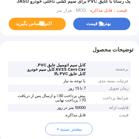
یک رسانا با عایق PVC برای سیم کشی داخلی خودرو JASO
D611 سازگار با درجه حرارت 80 درجه سانتیگراد
قیمت：قابل مذاکره
MOQ：هزار متر
بهترین قیمت
اکنون تماس بگیرید
توضیحات محصول
,
کابل سیم اتومبیل عایق PVC
برجسته
,
AVSS Cavs Cav کابل سیم خودرو
کابل عایق PVC بالا
جزئیات بسته بندی
با توجه به نیاز
زمان تحویل
7 تا 15 روز
پیش پرداخت 30٪ و ارسال پس از دریافت
شرایط پرداخت
70٪ پرداخت نهایی
قابلیت ارائه
50000 متر در روز
قیمت
قابل مذاکره
بیشتر ببینید