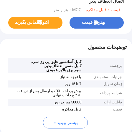
اتصال انعطاف پذیر
قیمت：قابل مذاکره
MOQ：هزار متر
بهترین قیمت
اکنون تماس بگیرید
توضیحات محصول
,
کابل آسانسور عایق پی وی سی
برجسته
,
کابل مسی انعطاف‌پذیر
سیم برق بالابر عمودی
جزئیات بسته بندی
با توجه به نیاز
زمان تحویل
7 تا 15 روز
پیش پرداخت 30٪ و ارسال پس از دریافت
شرایط پرداخت
70٪ پرداخت نهایی
قابلیت ارائه
50000 متر در روز
قیمت
قابل مذاکره
بیشتر ببینید