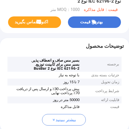
نوع IEC 62196-2 نوع 2
قیمت：قابل مذاکره
MOQ：1000 متر
بهترین قیمت
اکنون تماس بگیرید
توضیحات محصول
,
بسبر مس صاف و انعطاف پذیر
برجسته
,
بسبر مس برای کابینت توزیع
IEC 62196-2 نوع 2 BusBar
جزئیات بسته بندی
با توجه به نیاز
زمان تحویل
7 تا 15 روز
پیش پرداخت 30٪ و ارسال پس از دریافت
شرایط پرداخت
70٪ پرداخت نهایی
قابلیت ارائه
50000 متر در روز
قیمت
قابل مذاکره
بیشتر ببینید