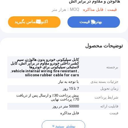
هالوجن و مقاوم در برابر آتش
قیمت：قابل مذاکره
MOQ：هزار متر
بهترین قیمت
اکنون تماس بگیرید
توضیحات محصول
کابل سیلیکونی خودرو بدون هالوژن، سیم
کشی داخلی خودرو مقاوم در برابر آتش، کابل
برجسته
لاستیکی سیلیکونی برای خودروها
,
,
vehicle internal wiring fire resistant
silicone rubber cable for cars
جزئیات بسته بندی
با توجه به نیاز
زمان تحویل
7 تا 15 روز
پیش پرداخت 30٪ و ارسال پس از دریافت
شرایط پرداخت
70٪ پرداخت نهایی
قابلیت ارائه
50000 متر در روز
قیمت
قابل مذاکره
بیشتر ببینید