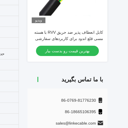
ویدیو
کابل انعطاف پذیر ضد حریق RVV با هسته
مسی قلع اندود برای کاربردهای سفارشی
برق ولتاژ بالا خودروهای الکتریکی
بهترین قیمت رو بدست بیار
حدا
با ما تماس بگیرید
86-0769-81776230
86-18665106395
sales@linkecable.com