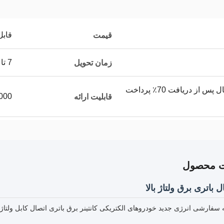
قابل
قیمت
7 تا 15 روز
زمان تحویل
پیش پرداخت 30٪ و ارسال پس از دریافت 70٪ پرداخت
50000 متر
قابلیت ارائه
ت محصول
 باتری برق ولتاژ بالا
ه سفارشی انرژی جدید خودروهای الکتریکی کانتینر برق باتری اتصال کابل ولت