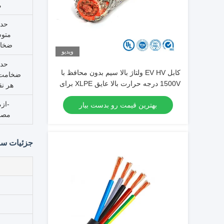
م
حدا
متو
ضخا
ویدیو
حدا
کابل EV HV ولتاژ بالا سیم بدون محافظ با
ضخامت 
1500V درجه حرارت بالا عایق XLPE برای
هر ن
ساخت و ساز
-ازم
بهترین قیمت رو بدست بیار
مص
جزئیات سا