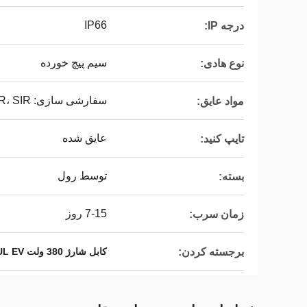
IP66
درجه IP:
سیم پیچ خورده
نوع هادی:
سفارشی سازی: PVC، PE، XLPE، EPR، SIR
مواد عایق:
عایق شده
تایپ کنید:
توسط رول
بسته:
7-15 روز
زمان سرب:
برجسته کردن:
کابل شارژ 380 ولت UL EV