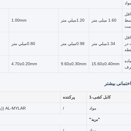
واد
قل
سط
1.60 میلی متر
1.20ميلي متر
1.00mm
مت
قل
در
1.34ميلي متر
0.98ميلي متر
0.80ميلي متر
قطه
اده
4.70±0.20mm
9.60±0.30mm
15.60±0.40mm
رف
ختمانی بیشتر
کابل کشی-1
پرکننده
مواد
/
AL-MYLAR ((به سمت بیرون)
"برید"
مواد
/