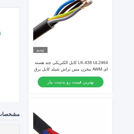
ویدیو
LK-438 UL2464 کابل الکتریکی چند هسته
ای AWM مخزن مس تراش شیلد کابل برق
PVC
بهترین قیمت رو بدست بیار
مشخصات