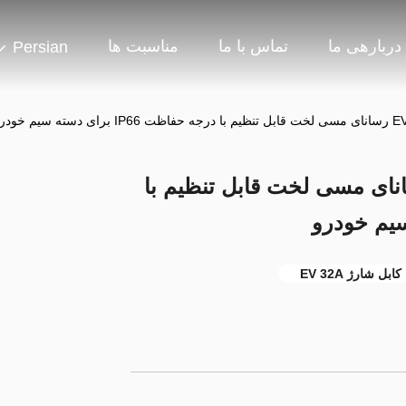
دربارهی ما
تماس با ما
مناسبت ها
Persian
ژ ولتاژ بالا کابل EV رسانای مسی لخت قابل تنظیم با
کابل شارژ EV 32A