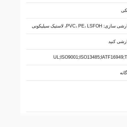
ی
ی: PVC، PE، LSFOH، لاستیک سیلیکونی
رشی کنید
UL;ISO9001;ISO13485;IATF16949;
انه