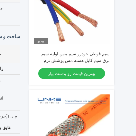
مش
ساخت و سا
ویدیو
سیم قوطی خودرو سیم مس اولیه سیم
م
برق سیم کابل هسته مس پوشش نرم
را
بهترین قیمت رو بدست بیار
م
ان
م.د. ((حر
عایق ب