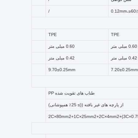
/
0.12mm،≥60
TPE
TPE
0.60 میلی متر
0.60 میلی متر
0.42 میلی متر
0.42 میلی متر
9.70±0.25mm
7.20±0.25mm
طناب های تقویت شده PP
از پارچه های غیر بافته ((≥ 25٪ همپوشانی)
2C×80mm2+1C×25mm2+2C×4mm2+(3C×0.75