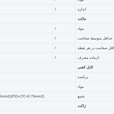
اندازه
/
٪
جاکت
مواد
/
حداقل متوسط ضخامت
/
قل ضخامت در هر نقطه
/
-ازماده مصرف
/
کابل کشی
پرکننده
مواد
تجمع
mm2)(P2)+(7C×0.75mm2)
ژاکت