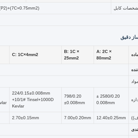
خصات کابل
P2)+(7C×0.75mm2)
ز دقیق
B: 1C ×
A: 2C ×
اده
C: 1C×4mm2
25mm2
80mm2
ننده
واد
224/0.15±0.008mm
798/0.20
2580/0.20 ±
دازه
+10/1# Tinsel+1000D
lar
±0.008mm
0.008mm
Kevlar
ف))
12.40±0.25mm
7.00±0.20mm
2.70±0.15mm
ندی