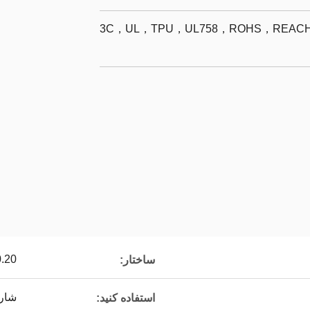
3C，UL，TPU，UL758，ROHS，REACH，
0.20
ساختار:
شار
استفاده کنید: