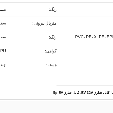
مشک
رنگ:
سفارشی ساز
متریال بیرونی:
سفا
رنگ:
TPU
گواهی:
چندگ
هسته:
,
,
کابل شارژ EV 32A
کابل شارژ 5p EV