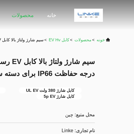
خانه
محصولات
خونه
>
محصولات
>
کابل EV Hv
>
سیم شارژ ولتاژ بالا کابل EV رسانای مسی لخت قابل تنظیم با درجه حفاظت IP66 برای دسته سیم خودرو
سیم شار
درجه حفاظت IP66 برای دسته سیم خودرو
کابل شارژ 380 ولت UL EV
کابل شارژ 5p EV
محل منبع:
چین
نام تجاری:
Linke