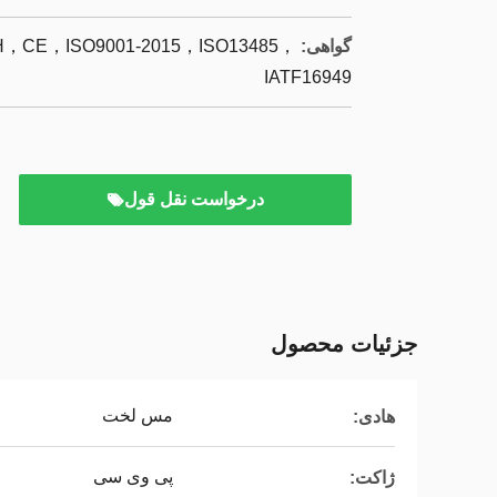
گواهی:
CE，ISO9001-2015，ISO13485，
IATF16949
درخواست نقل قول
جزئیات محصول
مس لخت
هادی:
پی وی سی
ژاکت: