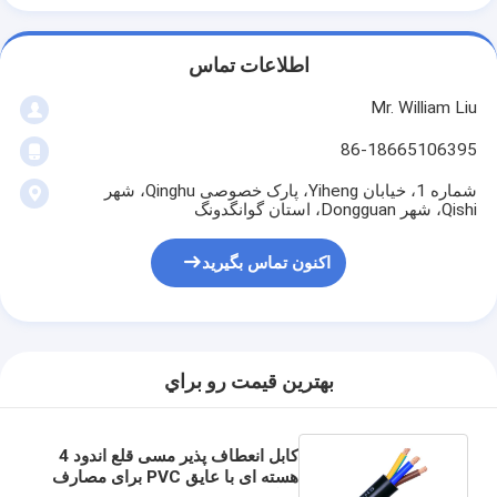
اطلاعات تماس
Mr. William Liu
86-18665106395
شماره 1، خیابان Yiheng، پارک خصوصی Qinghu، شهر
Qishi، شهر Dongguan، استان گوانگدونگ
اکنون تماس بگیرید
بهترين قيمت رو براي
کابل انعطاف پذیر مسی قلع اندود 4
هسته ای با عایق PVC برای مصارف