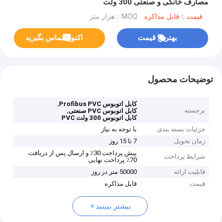
مصارف خانگی و صنعتی 300 ولت
قیمت：قابل مذاکره
MOQ：هزار متر
بهترین قیمت
اکنون تماس بگیرید
توضیحات محصول
,
کابل اتوبوس Profibus PVC
برجسته
,
کابل اتوبوس PVC صنعتی
کابل اتوبوس 300 ولت PVC
جزئیات بسته بندی
با توجه به نیاز
زمان تحویل
7 تا 15 روز
پیش پرداخت 30٪ و ارسال پس از دریافت
شرایط پرداخت
70٪ پرداخت نهایی
قابلیت ارائه
50000 متر در روز
قیمت
قابل مذاکره
بیشتر ببینید