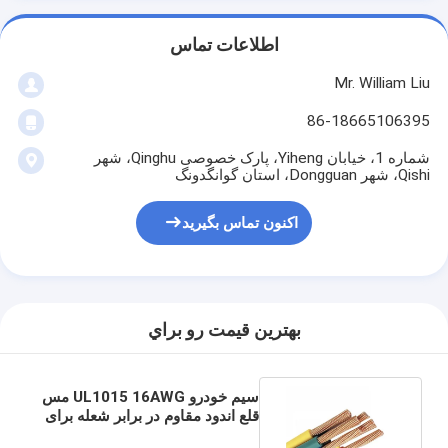
اطلاعات تماس
Mr. William Liu
86-18665106395
شماره 1، خیابان Yiheng، پارک خصوصی Qinghu، شهر
Qishi، شهر Dongguan، استان گوانگدونگ
اکنون تماس بگیرید
بهترين قيمت رو براي
سیم خودرو UL1015 16AWG مس
قلع اندود مقاوم در برابر شعله برای
سیستم روشنایی