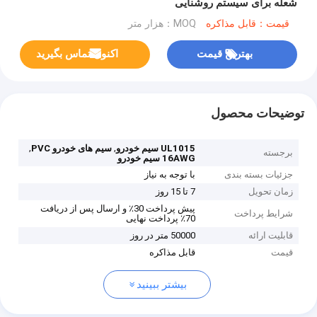
شعله برای سیستم روشنایی
قیمت：قابل مذاکره
MOQ：هزار متر
بهترین قیمت
اکنون تماس بگیرید
توضیحات محصول
,
,
UL1015 سیم خودرو
سیم های خودرو PVC
برجسته
16AWG سیم خودرو
جزئیات بسته بندی
با توجه به نیاز
زمان تحویل
7 تا 15 روز
پیش پرداخت 30٪ و ارسال پس از دریافت
شرایط پرداخت
70٪ پرداخت نهایی
قابلیت ارائه
50000 متر در روز
قیمت
قابل مذاکره
بیشتر ببینید