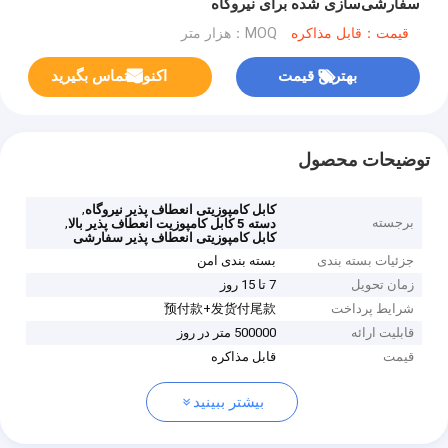
سفارشی‌سازی شده برای نیروگاه
قیمت：قابل مذاکره
MOQ：هزار متر
بهترین قیمت
اکنون تماس بگیرید
توضیحات محصول
,
کابل کامپوزیتی انعطاف پذیر نیروگاه
برجسته
,
دسته 5 کابل کامپوزیت انعطاف پذیر بالا
کابل کامپوزیتی انعطاف پذیر سفارشی
جزئیات بسته بندی
بسته بندی امن
زمان تحویل
7 تا 15 روز
شرایط پرداخت
预付款+发货付尾款
قابلیت ارائه
500000 متر در روز
قیمت
قابل مذاکره
بیشتر ببینید