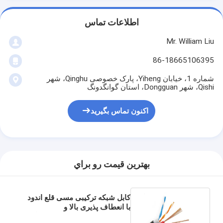
اطلاعات تماس
Mr. William Liu
86-18665106395
شماره 1، خیابان Yiheng، پارک خصوصی Qinghu، شهر
Qishi، شهر Dongguan، استان گوانگدونگ
اکنون تماس بگیرید
بهترين قيمت رو براي
کابل شبکه ترکیبی مسی قلع اندود
با انعطاف پذیری بالا و
سفارشی‌سازی شده برای نیروگاه