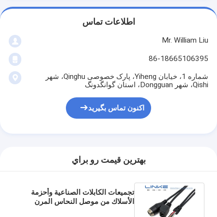
اطلاعات تماس
Mr. William Liu
86-18665106395
شماره 1، خیابان Yiheng، پارک خصوصی Qinghu، شهر
Qishi، شهر Dongguan، استان گوانگدونگ
اکنون تماس بگیرید
بهترين قيمت رو براي
تجميعات الكابلات الصناعية وأحزمة
الأسلاك من موصل النحاس المرن
PVC ODM لحلول الكابلات المخصصة