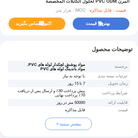
المرن PVC ODM لحلول الكابلات المخصصة
قیمت：قابل مذاکره
MOQ：هزار متر
بهترین قیمت
اکنون تماس بگیرید
توضیحات محصول
,
مواد پوشش لچکدار لوله های PVC
برجسته
مواد باندینگ لوله های PVC
جزئیات بسته بندی
با توجه به نیاز
زمان تحویل
7 تا 15 روز
پیش پرداخت 30٪ و ارسال پس از دریافت
شرایط پرداخت
70٪ پرداخت نهایی
قابلیت ارائه
50000 متر در روز
قیمت
قابل مذاکره
بیشتر ببینید