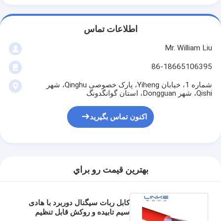
اطلاعات تماس
Mr. William Liu
86-18665106395
شماره 1، خیابان Yiheng، پارک خصوصی Qinghu، شهر
Qishi، شهر Dongguan، استان گوانگدونگ
اکنون تماس بگیرید
بهترين قيمت رو براي
کابل ربات سیگنال دوربرد با هادی
سیم تابیده و روکش قابل تنظیم