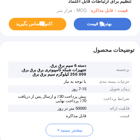
تنظیم برای ارتباطات قابل اعتماد
قیمت：قابل مذاکره
MOQ：هزار متر
بهترین قیمت
اکنون تماس بگیرید
توضیحات محصول
,
دسته 6 سیم برق برق
برجسته
,
تجهیزات شبکه کامپیوتری برق برق برق
250.000 کيلوگرم سيم برق برق
جزئیات بسته بندی
با توجه به نیاز
زمان تحویل
7-15 روز
پیش پرداخت 30٪ و ارسال پس از دریافت
شرایط پرداخت
70٪ پرداخت نهایی
قابلیت ارائه
50000 متر در روز
قیمت
قابل مذاکره
بیشتر ببینید