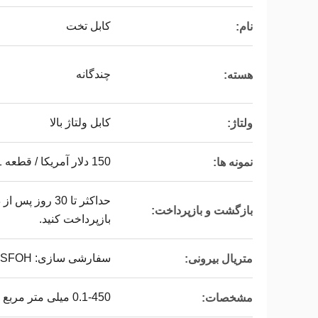
کابل تخت
نام:
چندگانه
هسته:
کابل ولتاژ بالا
ولتاژ:
150 دلار آمریکا / قطعه 1 قطعه (حداقل سفارش) |
نمونه ها:
حداکثر تا 30 رو
بازگشت و بازپرداخت:
بازپرداخت کنید.
سفارشی سازی: PVC، PE، LSFOH، لاستیک سیلیکونی
متریال بیرونی:
0.1-450 میلی متر مربع
مشخصات: