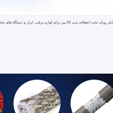
انعطاف پذیر 50 پین برای لوازم برقی، ابزار و دستگاه های مخابراتی با ولتاژ نامی تا 300/500 ولت طراحی شده است.