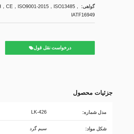
گواهی:
CE，ISO9001-2015，ISO13485，
IATF16949
درخواست نقل قول
جزئیات محصول
LK-426
مدل شماره:
سیم گرد
شکل مواد: