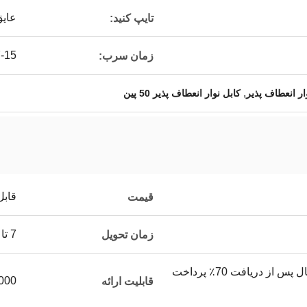
عای
تایپ کنید:
7-15 ر
زمان سرب:
,
ر انعطاف پذیر
کابل نوار انعطاف پذیر 50 پین
قابل
قیمت
7 تا 15 روز
زمان تحویل
پیش پرداخت 30٪ و ارسال پس از دریافت 70٪ پرداخت
50000 متر
قابلیت ارائه