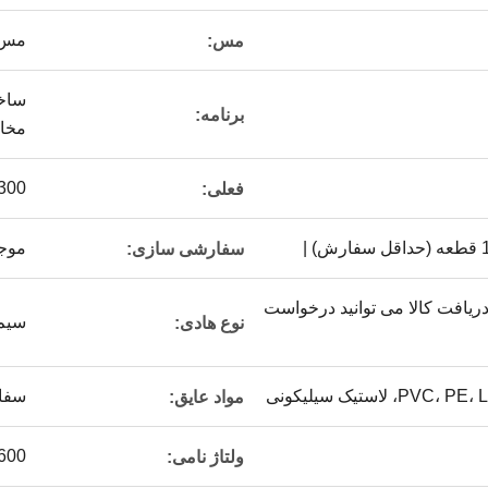
مس 
مس:
ساخت
برنامه:
مخاب
300 ولت
فعلی:
موج
سفارشی سازی:
ز پس از دریافت کالا می توانید درخواست
سیم 
نوع هادی:
سفارشی س
مواد عایق:
0-600
ولتاژ نامی: