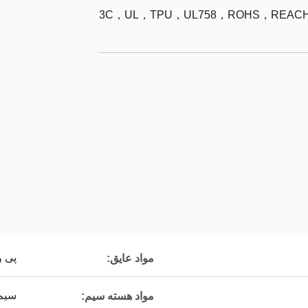
3C，UL，TPU，UL758，ROHS，REACH，
پی 
مواد عایق:
سیم
مواد هسته سیم: