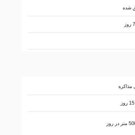
ق شده
وز
 مذاکره
 در روز