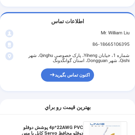
اطلاعات تماس
Mr. William Liu
86-18665106395
شماره 1، خیابان Yiheng، پارک خصوصی Qinghu، شهر
Qishi، شهر Dongguan، استان گوانگدونگ
اکنون تماس بگیرید
بهترين قيمت رو براي
4p*22AWG PVC پوشش دوقلو
دوقلو محافظ Servo کابل با مس