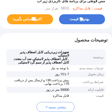
مس قوطی برای برنامه های کاربردی زیر آب
قیمت：قابل مذاکره
MOQ：هزار متر
بهترین قیمت
اکنون تماس بگیرید
توضیحات محصول
تجهیزات زیردریایی کابل انعطاف پذیر
لاستیکی
برجسته
,
,
کابل انعطاف پذیر لاستیکی ضد آب متعدد
کابل انعطاف پذیر از سیم گرد لاستیکی
جزئیات بسته بندی
با توجه به نیاز
زمان تحویل
7 تا 15 روز
پیش پرداخت 30٪ و ارسال پس از دریافت
شرایط پرداخت
70٪ پرداخت نهایی
قابلیت ارائه
50000 متر در روز
قیمت
قابل مذاکره
بیشتر ببینید