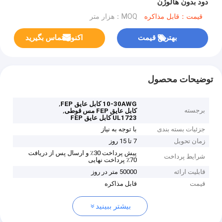
دود بدون هالوژن
قیمت：قابل مذاکره
MOQ：هزار متر
بهترین قیمت
اکنون تماس بگیرید
توضیحات محصول
,
10-30AWG کابل عایق FEP
برجسته
,
کابل عایق FEP مس قوطی
UL1723 کابل عایق FEP
جزئیات بسته بندی
با توجه به نیاز
زمان تحویل
7 تا 15 روز
پیش پرداخت 30٪ و ارسال پس از دریافت
شرایط پرداخت
70٪ پرداخت نهایی
قابلیت ارائه
50000 متر در روز
قیمت
قابل مذاکره
بیشتر ببینید