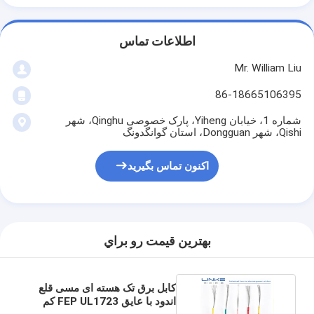
اطلاعات تماس
Mr. William Liu
86-18665106395
شماره 1، خیابان Yiheng، پارک خصوصی Qinghu، شهر
Qishi، شهر Dongguan، استان گوانگدونگ
اکنون تماس بگیرید
بهترين قيمت رو براي
کابل برق تک هسته ای مسی قلع
اندود با عایق FEP UL1723 کم