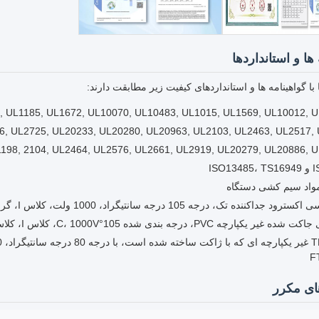
ها و استانداردها
با گواهینامه ها و استانداردهای کیفیت زیر مطابقت دارند:
UL1007, UL1185, UL1672, UL10070, UL10483, UL1015, UL1569, UL10012 (یک رسانا، عایق ترم
6, UL2725, UL20233, UL20280, UL20963, UL2103, UL2463, UL2517,
198, 2104, UL2464, UL2576, UL2661, UL2919, UL20279, UL20886, 
ISO1
ننده تک، درجه 105 درجه سانتیگراد، 1000 ولت، کلاس I، گروه A، B، یا AB، FT1 و/یا FT2
PVC، درجه بندی شده 105°C، 1000V، کلاس I، کلاس I یا کلاس I/II، گروه A، B یا AB، FT1 و/یا FT2
ی مکرر