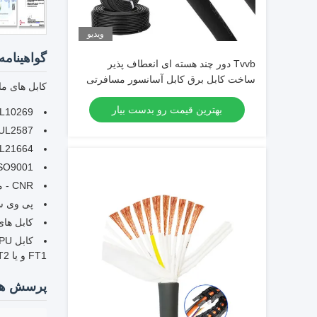
ویدیو
گواهینامه 
Tvvb دور چند هسته ای انعطاف پذیر
ساخت کابل برق کابل آسانسور مسافرتی
کابل های ما 
بهترین قیمت رو بدست بیار
, UL10269
 UL2587
UL21664
ISO9001 و 3485، TS16949
CNR - مواد سیم کشی دستگاه
پی وی سی اکسترود جداک
کابل های جاکت شده غیر یکپارچه 
FT1 و یا FT2
پرسش ها