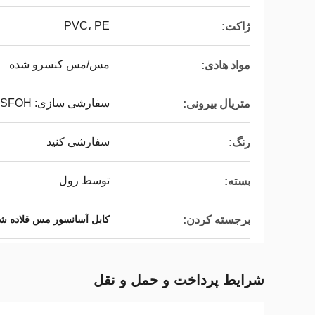
PVC، PE
ژاکت:
مس/مس کنسرو شده
مواد هادی:
سفارشی سازی: PVC، PE، LSFOH، لاستیک سیلیکونی
متریال بیرونی:
سفارشی کنید
رنگ:
توسط رول
بسته:
برجسته کردن:
کابل آسانسور مس قلاده ش
شرایط پرداخت و حمل و نقل