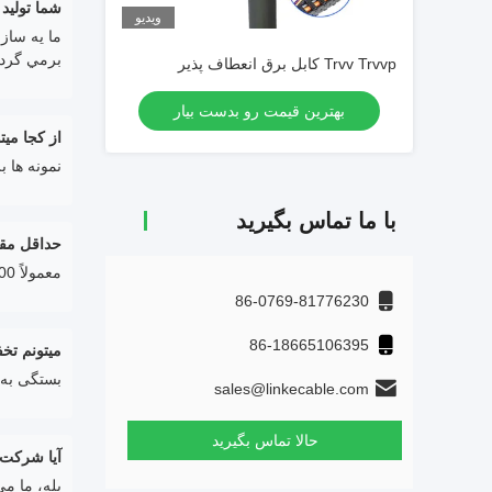
شما توليد
ویدیو
ما يه سازن
برمي گردو
Trvv Trvvp کابل برق انعطاف پذیر
بهترین قیمت رو بدست بیار
از کجا ميت
نمونه ها 
با ما تماس بگیرید
حداقل مق
معمولاً 100 متري اما کابل خيلي سنگينه بهتره مقدار مناسبي سفارش بدي تا از حمل و نقل زياد اجتناب کني
86-0769-81776230
86-18665106395
میتونم تخ
بستگی به م
sales@linkecable.com
حالا تماس بگیرید
آیا شرکت شما تولید
بله، ما م