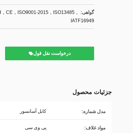
گواهی:
CE，ISO9001-2015，ISO13485，
IATF16949
درخواست نقل قول
جزئیات محصول
کابل آسانسور
مدل شماره:
پی وی سی
مواد غلاف: