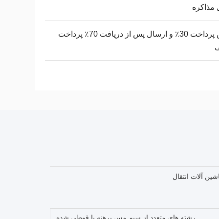
 مذاکره
پیش پرداخت 30٪ و ارسال پس از دریافت 70٪ پرداخت
ی
شین آلات انتقال
رشته های متعدد از سیم مس برهنه یا قوطی شده