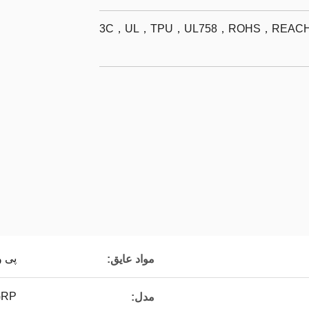
3C，UL，TPU，UL758，ROHS，REACH，
پی 
مواد عایق:
GRP
مدل: