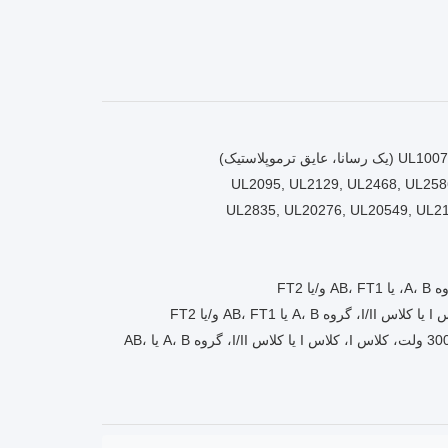
وپلاستیک)
UL2095, UL2129, UL2468, UL258
UL2835, UL20276, UL20549, UL21
کابل TPU غیر یکپارچه ای که با ژاکت ساخته شده است، با درجه 80 درجه سانتیگراد، 300 ولت، کلاس I، کلاس I یا کلاس I/II، گروه A، B یا AB،