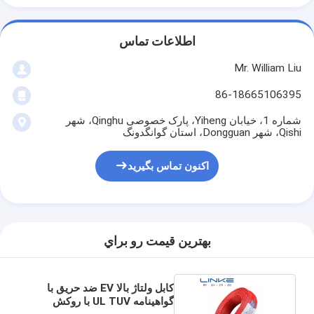
اطلاعات تماس
Mr. William Liu
86-18665106395
شماره 1، خیابان Yiheng، پارک خصوصی Qinghu، شهر
Qishi، شهر Dongguan، استان گوانگدونگ
اکنون تماس بگیرید
بهترين قيمت رو براي
کابل ولتاژ بالا EV ضد حریق با
گواهینامه UL TUV با روکش