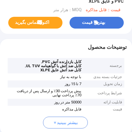
PVC و عایق XLPE
قیمت：قابل مذاکره
MOQ：هزار متر
بهترین قیمت
اکنون تماس بگیرید
توضیحات محصول
,
کابل بازدارنده آتش PVC
برجسته
,
کابل ضد آتش با گواهینامه UL TUV
کابل ضد آتش عایق XLPE
جزئیات بسته بندی
با توجه به نیاز
زمان تحویل
7 تا 15 روز
پیش پرداخت 30٪ و ارسال پس از دریافت
شرایط پرداخت
70٪ پرداخت نهایی
قابلیت ارائه
50000 متر در روز
قیمت
قابل مذاکره
بیشتر ببینید